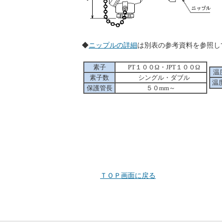
◆
ニップルの詳細
は別表の参考資料
素子
PT１００Ω・JPT１００Ω
温
素子数
シングル・ダブル
温
保護管長
５０mm～
ＴＯＰ画面に戻る