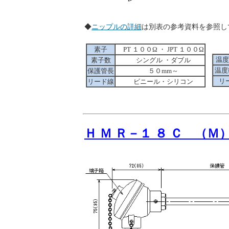
◆
ニップルの詳細
は別表の参考資料を
素子
PT １００Ω ・ JPT １００Ω
温度
素子数
シングル ・ダブル
温度
保護管長
５０mm～
リ
リード線
ビニール・シリコン
Ｈ Ｍ Ｒ－１ ８ Ｃ （Ｍ