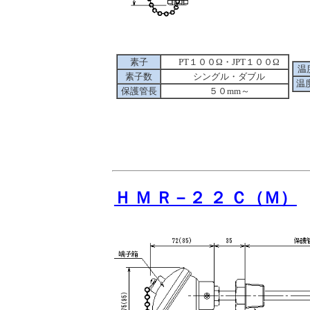
素子
PT１００Ω・JPT１００Ω
温
素子数
シングル・ダブル
温
保護管長
５０mm～
Ｈ Ｍ Ｒ－２ ２ Ｃ（Ｍ）