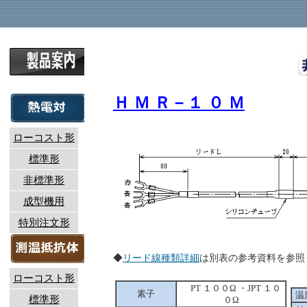
Ｈ Ｍ Ｒ－１ ０ Ｍ
ローコスト形
標準形
非標準形
成型機用
特別注文形
◆
リード線種類詳細
は別表の参考資料を
ローコスト形
PT １００Ω ・JPT １０
素子
温
標準形
０Ω