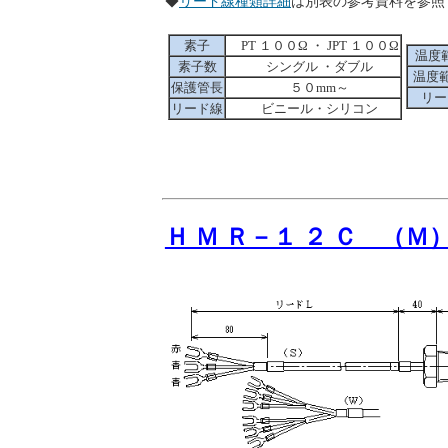
◆
リード線種類詳細
は別表の参考資料を
素子
PT １００Ω ・ JPT １００Ω
温度範
素子数
シングル ・ダブル
温度範
保護管長
５０mm～
リー
リード線
ビニール・シリコン
Ｈ Ｍ Ｒ－１ ２ Ｃ （Ｍ